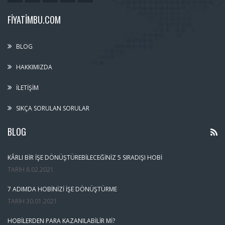
FIYATIMBU.COM
BLOG
HAKKIMIZDA
İLETIŞIM
SIKÇA SORULAN SORULAR
BLOG
KÂRLI BIR İŞE DÖNÜŞTÜREBILECEĞINIZ 5 SIRADIŞI HOBI
TARIH
8.02.2021
7 ADIMDA HOBINIZI İŞE DÖNÜŞTÜRME
TARIH
30.01.2021
HOBILERDEN PARA KAZANILABILIR MI?