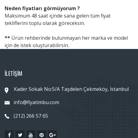
Neden fiyatları görmüyorum ?
Maksimum 48 saat içinde sana gelen tüm fiyat
tekliflerini toplu olarak göreceksin.
**
Ürün rehberinde bulunmayan her marka ve model
için de istek oluşturabilirsin.
İLETİŞİM
Kader Sokak No:5/A Taşdelen Çekmeköy, İstanbul
info@fiyatimbu.com
(212) 266 57 65