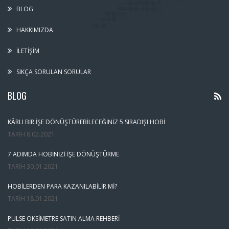
BLOG
HAKKIMIZDA
İLETIŞIM
SIKÇA SORULAN SORULAR
BLOG
KÂRLI BIR İŞE DÖNÜŞTÜREBILECEĞINIZ 5 SIRADIŞI HOBI
TARIH
8.02.2021
7 ADIMDA HOBINIZI İŞE DÖNÜŞTÜRME
TARIH
30.01.2021
HOBILERDEN PARA KAZANILABILIR MI?
TARIH
18.01.2021
PULSE OKSIMETRE SATIN ALMA REHBERI