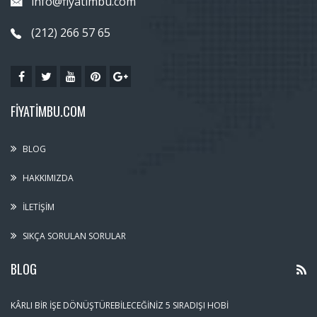
info@fiyatimbu.com
(212) 266 57 65
FIYATIMBU.COM
BLOG
HAKKIMIZDA
İLETIŞIM
SIKÇA SORULAN SORULAR
BLOG
KÂRLI BIR İŞE DÖNÜŞTÜREBILECEĞINIZ 5 SIRADIŞI HOBI