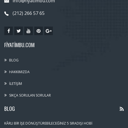
info@fiyatimbu.com
(212) 266 57 65
FIYATIMBU.COM
BLOG
HAKKIMIZDA
İLETIŞIM
SIKÇA SORULAN SORULAR
BLOG
KÂRLI BIR İŞE DÖNÜŞTÜREBILECEĞINIZ 5 SIRADIŞI HOBI