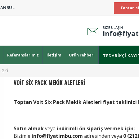
TANBUL
Toptan si
BİZE ULAŞIN
info@fiya
Referanslarımız
İletişim
Ürün rehberi
TEDARIKÇI KAY
leri
VOIT
SIX PACK MEKIK ALETLERI
Toptan Voit Six Pack Mekik Aletleri fiyat teklinizi 
Satın almak
veya
indirimli ön sipariş vermek için:
Bizimle
info@fiyatimbu.com
adresinden veya
0 (212