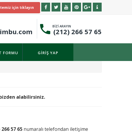
temiz için tıklayın
BİZİ ARAYIN
timbu.com
(212) 266 57 65
IT FORMU
GIRIŞ YAP
bizden alabilirsiniz.
) 266 57 65
numaralı telefondan iletişime