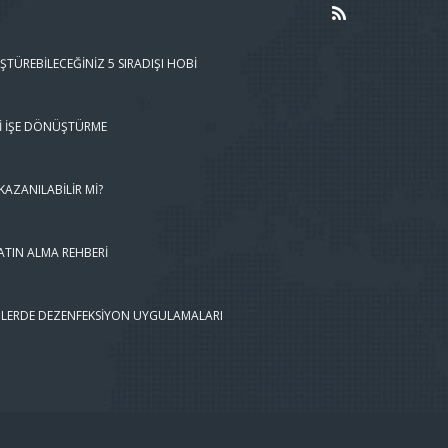
ŞTÜREBILECEĞINIZ 5 SIRADIŞI HOBI
I İŞE DÖNÜŞTÜRME
AZANILABILIR MI?
ATIN ALMA REHBERI
LERDE DEZENFEKSIYON UYGULAMALARI