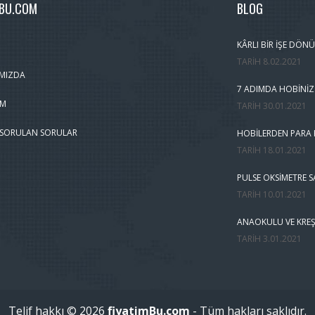
MBU.COM
BLOG
KÂRLI BIR İŞE DÖNÜ
TARIH
8.02.2021
MIZDA
7 ADIMDA HOBINIZ
IM
TARIH
30.01.2021
 SORULAN SORULAR
HOBILERDEN PARA K
TARIH
18.01.2021
PULSE OKSIMETRE S
TARIH
10.01.2021
ANAOKULU VE KREŞ
TARIH
3.01.2021
Telif hakkı © 2026
fiyatimBu.com
- Tüm hakları saklıdır.