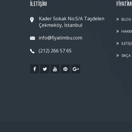
İLETİŞİM
FIYATI
Kader Sokak No:5/A Taşdelen
BLOG
Çekmeköy, İstanbul
HAKKI
info@fiyatimbu.com
İLETIŞ
(212) 266 57 65
SIKÇA