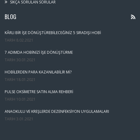
SIKÇA SORULAN SORULAR
BLOG
KÂRLI BIR İŞE DÖNÜŞTÜREBILECEĞINIZ 5 SIRADIŞI HOBI
TARIH
8.02.2021
7 ADIMDA HOBINIZI İŞE DÖNÜŞTÜRME
TARIH
30.01.2021
HOBILERDEN PARA KAZANILABILIR MI?
TARIH
18.01.2021
PULSE OKSIMETRE SATIN ALMA REHBERI
TARIH
10.01.2021
ANAOKULU VE KREŞLERDE DEZENFEKSIYON UYGULAMALARI
TARIH
3.01.2021