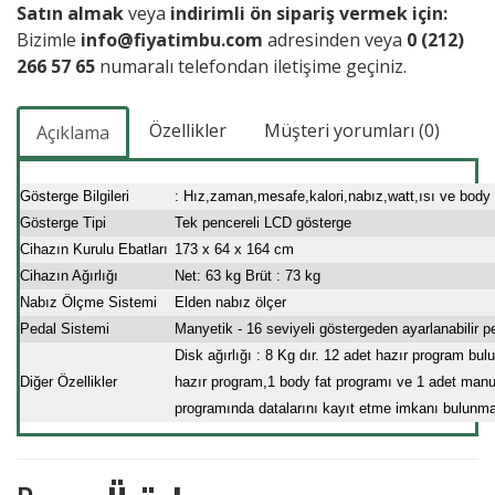
Satın almak
veya
indirimli ön sipariş vermek için:
Bizimle
info@fiyatimbu.com
adresinden veya
0 (212)
266 57 65
numaralı telefondan iletişime geçiniz.
Özellikler
Müşteri yorumları (0)
Açıklama
Gösterge Bilgileri
: Hız,zaman,mesafe,kalori,nabız,watt,ısı ve body 
Gösterge Tipi
Tek pencereli LCD gösterge
Cihazın Kurulu Ebatları
173 x 64 x 164 cm
Cihazın Ağırlığı
Net: 63 kg Brüt : 73 kg
Nabız Ölçme Sistemi
Elden nabız ölçer
Pedal Sistemi
Manyetik - 16 seviyeli göstergeden ayarlanabilir p
Disk ağırlığı : 8 Kg dır. 12 adet hazır program bu
Diğer Özellikler
hazır program,1 body fat programı ve 1 adet manu
programında datalarını kayıt etme imkanı bulunma