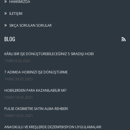
HAKKIMIZDA
İLETIŞIM
SIKÇA SORULAN SORULAR
BLOG
KÂRLI BIR İŞE DÖNÜŞTÜREBILECEĞINIZ 5 SIRADIŞI HOBI
TARIH
8.02.2021
7 ADIMDA HOBINIZI İŞE DÖNÜŞTÜRME
TARIH
30.01.2021
HOBILERDEN PARA KAZANILABILIR MI?
TARIH
18.01.2021
PULSE OKSIMETRE SATIN ALMA REHBERI
TARIH
10.01.2021
ANAOKULU VE KREŞLERDE DEZENFEKSIYON UYGULAMALARI