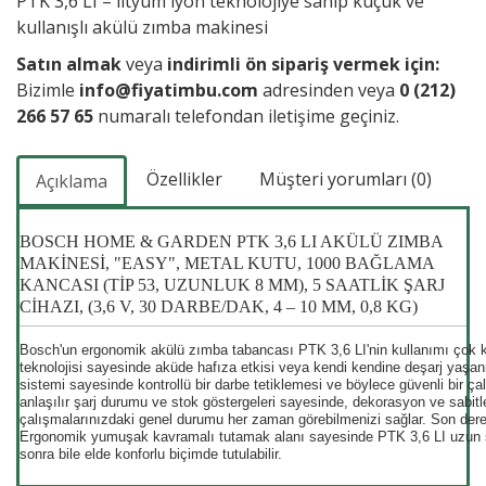
PTK 3,6 LI – lityum iyon teknolojiye sahip küçük ve
kullanışlı akülü zımba makinesi
Satın almak
veya
indirimli ön sipariş vermek için:
Bizimle
info@fiyatimbu.com
adresinden veya
0 (212)
266 57 65
numaralı telefondan iletişime geçiniz.
Özellikler
Müşteri yorumları (0)
Açıklama
BOSCH HOME & GARDEN PTK 3,6 LI AKÜLÜ ZIMBA
MAKINESI, "EASY", METAL KUTU, 1000 BAĞLAMA
KANCASI (TIP 53, UZUNLUK 8 MM), 5 SAATLIK ŞARJ
CIHAZI, (3,6 V, 30 DARBE/DAK, 4 – 10 MM, 0,8 KG)
Bosch'un ergonomik akülü zımba tabancası PTK 3,6 LI'nin kullanımı çok k
teknolojisi sayesinde aküde hafıza etkisi veya kendi kendine deşarj yaşa
sistemi sayesinde kontrollü bir darbe tetiklemesi ve böylece güvenli bir ça
anlaşılır şarj durumu ve stok göstergeleri sayesinde, dekorasyon ve sabit
çalışmalarınızdaki genel durumu her zaman görebilmenizi sağlar. Son dere
Ergonomik yumuşak kavramalı tutamak alanı sayesinde PTK 3,6 LI uzun s
sonra bile elde konforlu biçimde tutulabilir.