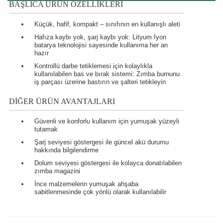
BAŞLICA ÜRÜN ÖZELLIKLERI
Küçük, hafif, kompakt – sınıfının en kullanışlı aleti
Hafıza kaybı yok, şarj kaybı yok: Lityum İyon
batarya teknolojisi sayesinde kullanıma her an
hazır
Kontrollü darbe tetiklemesi için kolaylıkla
kullanılabilen bas ve bırak sistemi: Zımba burnunu
iş parçası üzerine bastırın ve şalteri tetikleyin
DIĞER ÜRÜN AVANTAJLARI
Güvenli ve konforlu kullanım için yumuşak yüzeyli
tutamak
Şarj seviyesi göstergesi ile güncel akü durumu
hakkında bilgilendirme
Dolum seviyesi göstergesi ile kolayca donatılabilen
zımba magazini
İnce malzemelerin yumuşak ahşaba
sabitlenmesinde çok yönlü olarak kullanılabilir