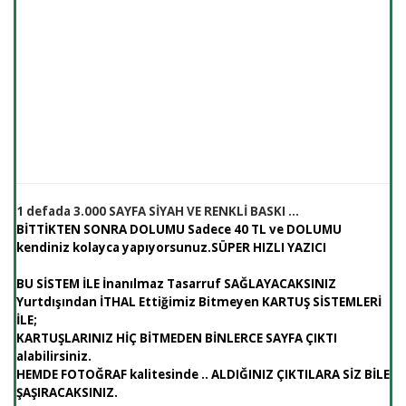
1 defada 3.000 SAYFA SİYAH VE RENKLİ BASKI ...
BİTTİKTEN SONRA DOLUMU Sadece 40 TL
ve
DOLUMU
kendiniz kolayca yapıyorsunuz.
SÜPER HIZLI YAZICI
BU SİSTEM İLE İnanılmaz Tasarruf SAĞLAYACAKSINIZ
Yurtdışından İTHAL
Ettiğimiz
Bitmeyen KARTUŞ SİSTEMLERİ
İLE;
KARTUŞLARINIZ HİÇ BİTMEDEN BİNLERCE SAYFA ÇIKTI
alabilirsiniz.
HEMDE FOTOĞRAF kalitesinde .. ALDIĞINIZ ÇIKTILARA SİZ BİLE
ŞAŞIRACAKSINIZ.