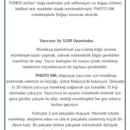
TONER atıkları” doğa tarafından yok edilemeyen ve doğayı kirleten
tehlikeli atık maddeler olarak isimlendirilmiştir. PHOTO INK
mürekkeplerle Doğayı korumak elinizde.
Yazıcınız ile %100 Uyumludur.
Mürekkep püskürtmeli yazıcılarda kâğıt üzerine
mürekkeple baskı yapmak; yüksek mühendislik bilgisi gerektiren
inanılmaz bir olay. Yazıcı kartuşları bir saniye içinde mürekkep
tanelerinin milyonlarcasını bir sayfaya gönderebilir.
PHOTO INK;
bilgisayar yazıcıları için mürekkep
üretiminde sektörün en büyüğü. Şirket Malezya’da bulunuyor. Dünyada
ki 30 milyon yazıcıya mürekkep sağlamak için buradaki 70 kişi
durmadan çalışıyor. Yazıcınıza en uyumlu mürekkebi üretmek için
gece gündüz çalışan bu ekip, ürettiği mürekkepleri her gün onlarca
testten geçiriyor.
Kartuşlar 3 ana parçadan oluşuyor. Haznede tutulan
mürekkep, ateşleme odası ve ufacık parçalarla süslenmiş küçük bir
devre kartı. Bu parçalar birlikte çalışarak mikroskobik düzeyde