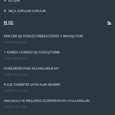
İLETIŞIM
SIKÇA SORULAN SORULAR
BLOG
KÂRLI BIR İŞE DÖNÜŞTÜREBILECEĞINIZ 5 SIRADIŞI HOBI
TARIH
8.02.2021
7 ADIMDA HOBINIZI İŞE DÖNÜŞTÜRME
TARIH
30.01.2021
HOBILERDEN PARA KAZANILABILIR MI?
TARIH
18.01.2021
PULSE OKSIMETRE SATIN ALMA REHBERI
TARIH
10.01.2021
ANAOKULU VE KREŞLERDE DEZENFEKSIYON UYGULAMALARI
TARIH
3.01.2021