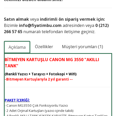
Satın almak
veya
indirimli ön sipariş vermek için:
Bizimle
info@fiyatimbu.com
adresinden veya
0 (212)
266 57 65
numaralı telefondan iletişime geçiniz.
Özellikler
Müşteri yorumları (1)
Açıklama
BİTMEYEN KARTUŞLU CANON MG 3550 "AKILLI
TANK"
(Renkli Yazıcı + Tarayıcı + Fotokopi + Wifi)
-Bitmeyen Kartuşlarıyla 2 yıl garanti --
PAKET İÇERİĞİ:
- Canon MG3550 Çok Fonksiyonlu Yazıcı
- 2 Adet Orjinal Kartuşları (yazıcı içinde takılı)
- 4 Renkli AKILLI TANK YÜKSEK KAPASİTE Bitmeyen Kartuş Tankları