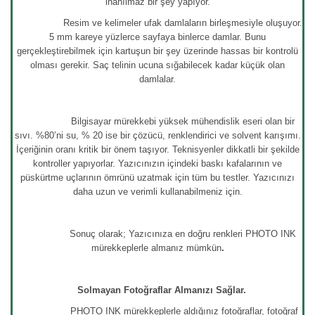
inanılmaz bir şey yapıyor.
Resim ve kelimeler ufak damlaların birleşmesiyle oluşuyor.
5 mm kareye yüzlerce sayfaya binlerce damlar. Bunu
gerçekleştirebilmek için kartuşun bir şey üzerinde hassas bir kontrolü
olması gerekir. Saç telinin ucuna sığabilecek kadar küçük olan
damlalar.
Bilgisayar mürekkebi yüksek mühendislik eseri olan bir
sıvı. %80’ni su, % 20 ise bir çözücü, renklendirici ve solvent karışımı.
İçeriğinin oranı kritik bir önem taşıyor. Teknisyenler dikkatli bir şekilde
kontroller yapıyorlar. Yazıcınızın içindeki baskı kafalarının ve
püskürtme uçlarının ömrünü uzatmak için tüm bu testler. Yazıcınızı
daha uzun ve verimli kullanabilmeniz için.
Sonuç olarak; Yazıcınıza en doğru renkleri PHOTO INK
mürekkeplerle almanız mümkün
.
Solmayan Fotoğraflar Almanızı Sağlar.
PHOTO INK mürekkeplerle aldığınız fotoğraflar, fotoğraf