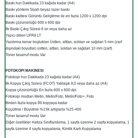
Baskı hızı Dakikada 23 kağıda kadar (A4)
Baskı yöntemi Siyah beyaz lazer baskı
Baskı kalitesi Görüntü Geliştirme ile en fazla 1200 x 1200 dpi
Baskı çözünürlüğü 600 x 600 dpi
İlk Baskı Çıkış Süresi 6 sn veya daha az
Yazıcı dilleri UFRII LT
Yazdırma kenar boşlukları Üstten, alttan, soldan ve sağdan 5 mm (zarf
dışındaki boyutlar) üstten, alttan, soldan ve sağdan 10 mm (zarf)
Toner tasarruf modu Var
FOTOKOPI MAKINESI
Fotokopi hızı Dakikada 23 kağıda kadar (A4)
İlk Kopya Çıkış Süresi (FCOT) Yaklaşık 9,0 veya daha az (A4)
Kopya çözünürlüğü En fazla 600 x 600 dpi
Fotokopi modları Metin, Metin/Foto, Metin/Foto+, Foto
Birden fazla kopya 99 kopyaya kadar
Küçültme / Büyütme %1'lik artışlarla %25-400
Toner tasarruf modu Var
Diğer özellikler Hafıza Sınıflandırma, 1 sayfa üzerine 2 sayfa kopyalama, 1
sayfa üzerine 4 sayfa kopyalama, Kimlik Kartı Kopyalama