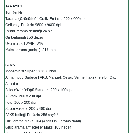
TARAYICI
Tür Renkli
Tarama çözünürlüğü Optik: En fazla 600 x 600 dpi
Gelişmiş: En fazla 9600 x 9600 dpi
Renkli tarama derinliği 24 bit
Gri tonlamalı 256 düzey
Uyumluluk TWAIN, WIA
Maks. tarama genişliği 216 mm
FAKS
Modem hızı Super G3 33,6 kb/s
Alma modu Sadece FAKS, Manuel, Cevap Verme, Faks / Telefon Oto.
Anahtar
Faks çözünürlüğü Standart: 200 x 100 dpi
Yüksek: 200 x 200 dpi
Foto: 200 x 200 dpi
Süper yüksek: 200 x 400 dpi
FAKS belleği En fazla 256 sayfa¹
Hızlı arama Maks. 104 (4 tek tuşlu arama dahil)
Grup aramalar/hedefler Maks. 103 hedef