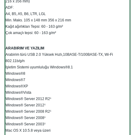
216 x 356 mm)
ADF:
A4, B5, A5, B6, LTR, LGL
Min. Maks. 105 x 148 mm 356 x 216 mm
Kağıt ağırlıkları Tepsi: 60 - 163 g/m²
Çok amaçlı tepsi: 60 - 163 g/m²
ARABIRIM VE YAZILIM
Arabirim türü USB 2.0 Yüksek Hızlı,10BASE-T/100BASE-TX, Wi-Fi
802.11b/g/n
İşletim Sistemi uyumluluğu Windows®8.1
Windows®8
Windows®7
Windows®XP
Windows®Vista
Windows® Server 2012 R2¹
Windows® Server 2012¹
Windows® Server 2008 R2¹
Windows® Server 2008¹
Windows® Server 2003¹
Mac OS X 10.5.8 veya üzeri