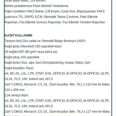
Sıralı yayın Maks. 114 konum
Bellek yedeklemesi Flash Bellekli Yedekleme
Diğer özellikler FAKS İletme, Çift Erişim, Uzak Alım, Bilgisayardan FAKS
(yalnızca TX), DRPD, ECM, Otomatik Tekrar Çevirme, Faks Etkinlik
Raporları, Fax Etkinlik Sonucu Raporları, Fax Etkinlik Yönetim Raporları
KAĞIT KULLANIMI
Tarayıcı türü Düz yatak ve Otomatik Belge Besleyici (ADF)
Kağıt girişi (Standart) 250 yapraklık tepsi
35 kağıtlı ADF (80 g/m² veya daha az)
Kağıt çıkışı 100 yapraklık
Kağıt türleri Düz, ağır, Geri Dönüştürülmüş, Asetat, Etiket, Zarf
Kağıt boyutları Tepsi:
A4, B5, A5, LGL, LTR, STMT, EXE, OFFICIO, B-OFFICIO, M-OFFICIO, GLTR,
GLGL, FLS, 16K, IndexCard, AFLS
Zarf: COM10, Monarch, C5, DL, Özel boyutlar: Min. 76,2 x 210 mm ile Maks.
216 x 356 mm
Çok amaçlı tepsi:
A4, B5, A5, LGL, LTR, STMT, EXE, OFFICIO, B-OFFICIO, M-OFFICIO, GLTR,
GLGL, FLS, 16K, IndexCard, AFLS
Zarf: COM10, Monarch, C5, DL, Özel boyutlar (Min. 76,2 x 127 mm ile Maks.