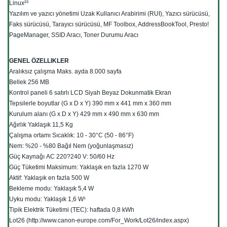
Linux²³
Yazılım ve yazıcı yönetimi Uzak Kullanıcı Arabirimi (RUI), Yazıcı sürücüsü,
Faks sürücüsü, Tarayıcı sürücüsü, MF Toolbox, AddressBookTool, Presto!
PageManager, SSID Aracı, Toner Durumu Aracı
GENEL ÖZELLIKLER
Aralıksız çalışma Maks. ayda 8.000 sayfa
Bellek 256 MB
Kontrol paneli 6 satırlı LCD Siyah Beyaz Dokunmatik Ekran
Tepsilerle boyutlar (G x D x Y) 390 mm x 441 mm x 360 mm
Kurulum alanı (G x D x Y) 429 mm x 490 mm x 630 mm
Ağırlık Yaklaşık 11,5 Kg
Çalışma ortamı Sıcaklık: 10 - 30°C (50 - 86°F)
Nem: %20 - %80 Bağıl Nem (yoğunlaşmasız)
Güç Kaynağı AC 220?240 V: 50/60 Hz
Güç Tüketimi Maksimum: Yaklaşık en fazla 1270 W
Aktif: Yaklaşık en fazla 500 W
Bekleme modu: Yaklaşık 5,4 W
Uyku modu: Yaklaşık 1,6 W¹
Tipik Elektrik Tüketimi (TEC): haftada 0,8 kWh
Lot26 (http://www.canon-europe.com/For_Work/Lot26/index.aspx)