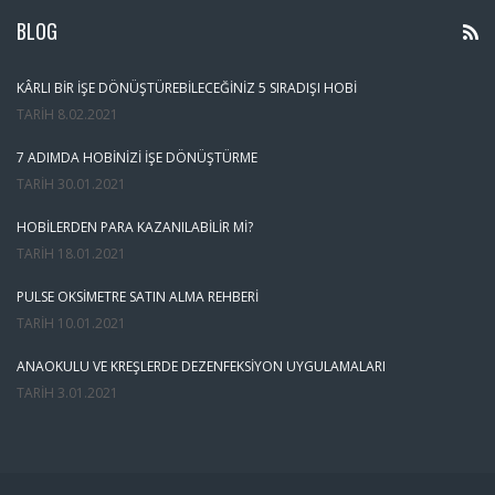
BLOG
KÂRLI BIR İŞE DÖNÜŞTÜREBILECEĞINIZ 5 SIRADIŞI HOBI
TARIH
8.02.2021
7 ADIMDA HOBINIZI İŞE DÖNÜŞTÜRME
TARIH
30.01.2021
HOBILERDEN PARA KAZANILABILIR MI?
TARIH
18.01.2021
PULSE OKSIMETRE SATIN ALMA REHBERI
TARIH
10.01.2021
ANAOKULU VE KREŞLERDE DEZENFEKSIYON UYGULAMALARI
TARIH
3.01.2021