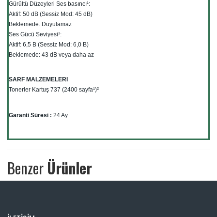
Gürültü Düzeyleri Ses basıncı¹:
Aktif: 50 dB (Sessiz Mod: 45 dB)
Beklemede: Duyulamaz
Ses Gücü Seviyesi¹:
Aktif: 6,5 B (Sessiz Mod: 6,0 B)
Beklemede: 43 dB veya daha az
SARF MALZEMELERI
Tonerler Kartuş 737 (2400 sayfa¹)²
Garanti Süresi :
24 Ay
Benzer
Ürünler