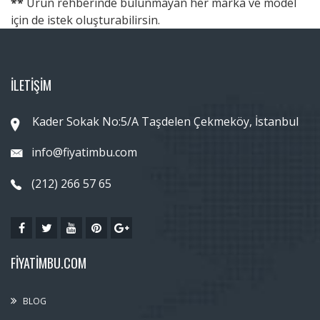
**
Ürün rehberinde bulunmayan her marka ve model
için de istek oluşturabilirsin.
İLETİŞİM
Kader Sokak No:5/A Taşdelen Çekmeköy, İstanbul
info@fiyatimbu.com
(212) 266 57 65
FIYATIMBU.COM
BLOG