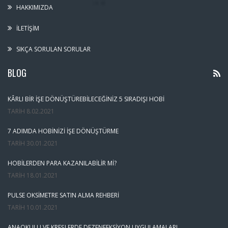
HAKKIMIZDA
İLETIŞIM
SIKÇA SORULAN SORULAR
BLOG
KÂRLI BIR İŞE DÖNÜŞTÜREBILECEĞINIZ 5 SIRADIŞI HOBI
TARIH
8.02.2021
7 ADIMDA HOBINIZI İŞE DÖNÜŞTÜRME
TARIH
30.01.2021
HOBILERDEN PARA KAZANILABILIR MI?
TARIH
18.01.2021
PULSE OKSIMETRE SATIN ALMA REHBERI
TARIH
10.01.2021
ANAOKULU VE KREŞLERDE DEZENFEKSIYON UYGULAMALARI