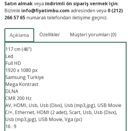
Satın almak
veya
indirimli ön sipariş vermek için:
Bizimle
info@fiyatimbu.com
adresinden veya
0 (212)
266 57 65
numaralı telefondan iletişime geçiniz.
Özellikler
Müşteri yorumları (0)
Açıklama
117 cm (46")
Led
Full HD
1920 x 1080 px
Samsung Türkiye
Mega Kontrast
DLNA
CMR 200 Hz
AV, HDMI, Usb, Usb (Divx), Usb (mp3,jpg), USB Movie
CI+, Ethernet, HDMI (2 adet), Scart, Usb, Usb (Divx),
Usb (mp3,jpg), USB Movie, Vga (pc)
16 : 9