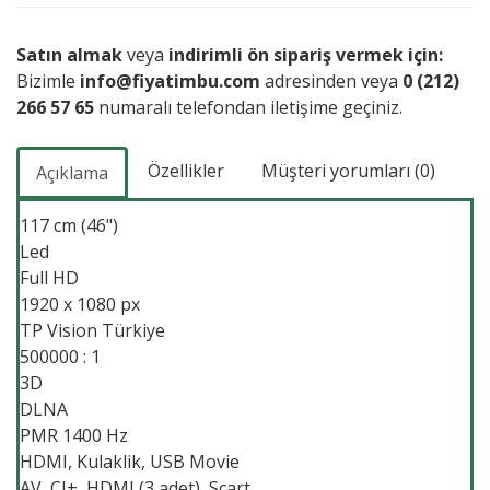
Satın almak
veya
indirimli ön sipariş vermek için:
Bizimle
info@fiyatimbu.com
adresinden veya
0 (212)
266 57 65
numaralı telefondan iletişime geçiniz.
Özellikler
Müşteri yorumları (0)
Açıklama
117 cm (46")
Led
Full HD
1920 x 1080 px
TP Vision Türkiye
500000 : 1
3D
DLNA
PMR 1400 Hz
HDMI, Kulaklik, USB Movie
AV, CI+, HDMI (3 adet), Scart