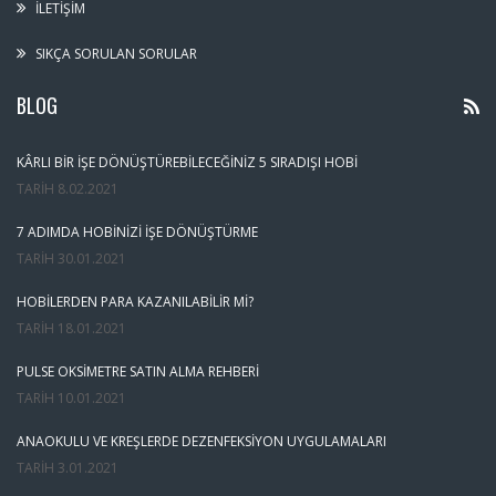
İLETIŞIM
SIKÇA SORULAN SORULAR
BLOG
KÂRLI BIR İŞE DÖNÜŞTÜREBILECEĞINIZ 5 SIRADIŞI HOBI
TARIH
8.02.2021
7 ADIMDA HOBINIZI İŞE DÖNÜŞTÜRME
TARIH
30.01.2021
HOBILERDEN PARA KAZANILABILIR MI?
TARIH
18.01.2021
PULSE OKSIMETRE SATIN ALMA REHBERI
TARIH
10.01.2021
ANAOKULU VE KREŞLERDE DEZENFEKSIYON UYGULAMALARI
TARIH
3.01.2021