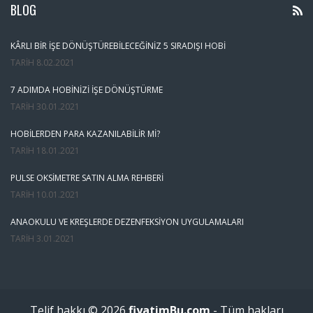
BLOG
KÂRLI BIR İŞE DÖNÜŞTÜREBILECEĞINIZ 5 SIRADIŞI HOBI
TARIH
8.02.2021
7 ADIMDA HOBINIZI İŞE DÖNÜŞTÜRME
TARIH
30.01.2021
HOBILERDEN PARA KAZANILABILIR MI?
TARIH
18.01.2021
PULSE OKSIMETRE SATIN ALMA REHBERI
TARIH
10.01.2021
ANAOKULU VE KREŞLERDE DEZENFEKSIYON UYGULAMALARI
TARIH
3.01.2021
Telif hakkı © 2026
fiyatimBu.com
- Tüm hakları