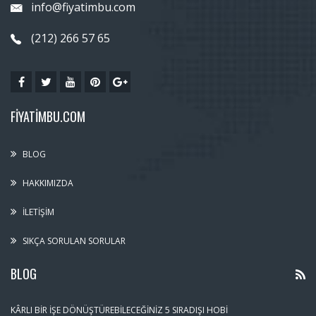
info@fiyatimbu.com
(212) 266 57 65
FIYATIMBU.COM
BLOG
HAKKIMIZDA
İLETIŞIM
SIKÇA SORULAN SORULAR
BLOG
KÂRLI BIR İŞE DÖNÜŞTÜREBILECEĞINIZ 5 SIRADIŞI HOBI