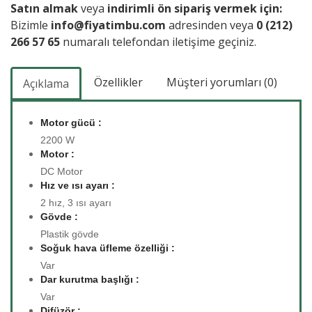
Satın almak
veya
indirimli ön sipariş vermek için:
Bizimle
info@fiyatimbu.com
adresinden veya
0 (212)
266 57 65
numaralı telefondan iletişime geçiniz.
Özellikler
Müşteri yorumları (0)
Açıklama
Motor gücü :
2200 W
Motor :
DC Motor
Hız ve ısı ayarı :
2 hız, 3 ısı ayarı
Gövde :
Plastik gövde
Soğuk hava üfleme özelliği :
Var
Dar kurutma başlığı :
Var
Difüzör :