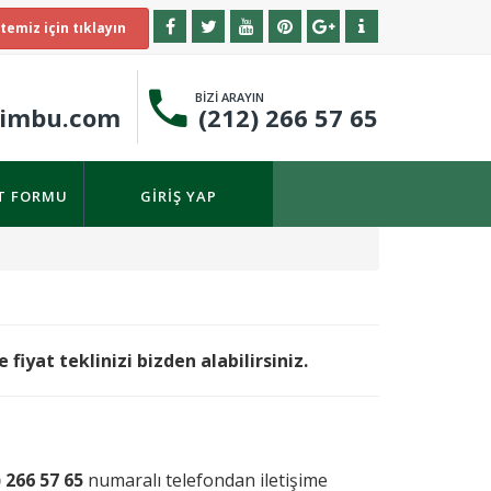
temiz için tıklayın
BİZİ ARAYIN
timbu.com
(212) 266 57 65
IT FORMU
GIRIŞ YAP
fiyat teklinizi bizden alabilirsiniz.
) 266 57 65
numaralı telefondan iletişime