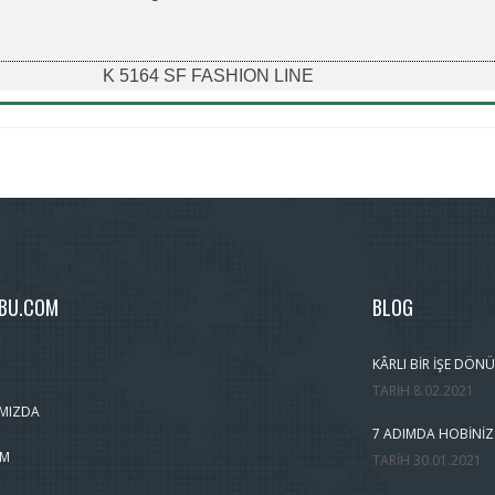
K 5164 SF FASHION LINE
MBU.COM
BLOG
KÂRLI BIR İŞE DÖNÜ
TARIH
8.02.2021
MIZDA
7 ADIMDA HOBINIZ
IM
TARIH
30.01.2021