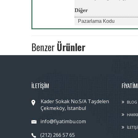
Diğer
Pazarlama Kodu
Benzer
Ürünler
İLETİŞİM
FIYATI
Kader Sokak No:5/A Taşdelen
BLOG
Çekmeköy, İstanbul
HAKKI
info@fiyatimbu.com
İLETIŞ
(212) 266 57 65