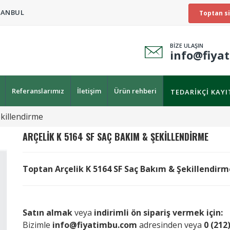
TANBUL
Toptan si
BİZE ULAŞIN
info@fiya
Referanslarımız
İletişim
Ürün rehberi
TEDARIKÇI KAY
killendirme
ARÇELIK
K 5164 SF SAÇ BAKIM & ŞEKILLENDIRME
Toptan Arçelik K 5164 SF Saç Bakım & Şekillendirme 
Satın almak
veya
indirimli ön sipariş vermek için:
Bizimle
info@fiyatimbu.com
adresinden veya
0 (212