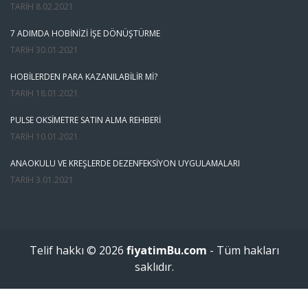
TARIH
8.02.2021
7 ADIMDA HOBINIZI İŞE DÖNÜŞTÜRME
TARIH
30.01.2021
HOBILERDEN PARA KAZANILABILIR MI?
TARIH
18.01.2021
PULSE OKSIMETRE SATIN ALMA REHBERI
TARIH
10.01.2021
ANAOKULU VE KREŞLERDE DEZENFEKSIYON UYGULAMALARI
TARIH
3.01.2021
Telif hakkı © 2026
fiyatimBu.com
- Tüm hakları
saklıdır.