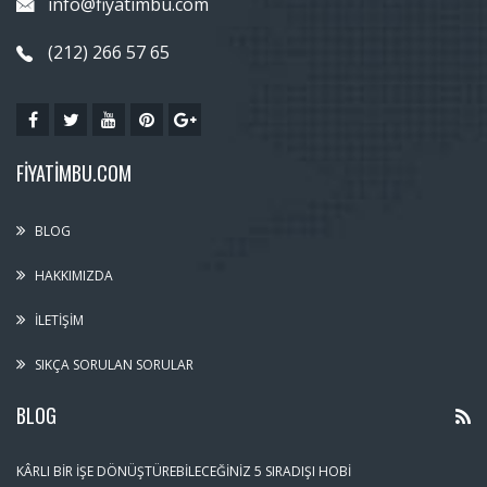
info@fiyatimbu.com
(212) 266 57 65
FIYATIMBU.COM
BLOG
HAKKIMIZDA
İLETIŞIM
SIKÇA SORULAN SORULAR
BLOG
KÂRLI BIR İŞE DÖNÜŞTÜREBILECEĞINIZ 5 SIRADIŞI HOBI