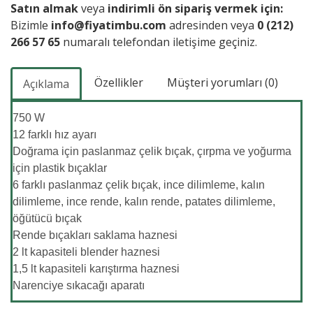
Satın almak
veya
indirimli ön sipariş vermek için:
Bizimle
info@fiyatimbu.com
adresinden veya
0 (212)
266 57 65
numaralı telefondan iletişime geçiniz.
Özellikler
Müşteri yorumları (0)
Açıklama
750 W
12 farklı hız ayarı
Doğrama için paslanmaz çelik bıçak, çırpma ve yoğurma
için plastik bıçaklar
6 farklı paslanmaz çelik bıçak, ince dilimleme, kalın
dilimleme, ince rende, kalın rende, patates dilimleme,
öğütücü bıçak
Rende bıçakları saklama haznesi
2 lt kapasiteli blender haznesi
1,5 lt kapasiteli karıştırma haznesi
Narenciye sıkacağı aparatı