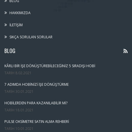
BLOG
HAKKIMIZDA
İLETIŞIM
SIKÇA SORULAN SORULAR
BLOG
KÂRLI BIR İŞE DÖNÜŞTÜREBILECEĞINIZ 5 SIRADIŞI HOBI
TARIH
8.02.2021
7 ADIMDA HOBINIZI İŞE DÖNÜŞTÜRME
TARIH
30.01.2021
HOBILERDEN PARA KAZANILABILIR MI?
TARIH
18.01.2021
PULSE OKSIMETRE SATIN ALMA REHBERI
TARIH
10.01.2021