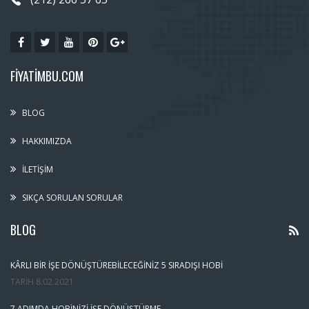
FIYATIMBU.COM
BLOG
HAKKIMIZDA
İLETIŞIM
SIKÇA SORULAN SORULAR
BLOG
KÂRLI BIR İŞE DÖNÜŞTÜREBILECEĞINIZ 5 SIRADIŞI HOBI
TARIH
8.02.2021
7 ADIMDA HOBINIZI İŞE DÖNÜŞTÜRME