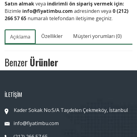
Satın almak
veya
indirimli ön sipariş vermek için:
Bizimle
info@fiyatimbu.com
adresinden veya
0 (212)
266 57 65
numaralı telefondan iletişime geçiniz.
Özellikler
Müşteri yorumları (0)
Açıklama
Benzer
Ürünler
İLETİŞİM
Kader Sokak No:5/A Taşdelen Çekmeköy, İstanbul
info@fiyatimbu.com
(212) 266 57 65