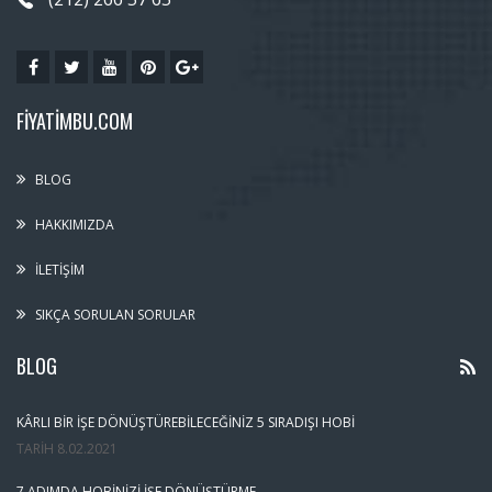
FIYATIMBU.COM
BLOG
HAKKIMIZDA
İLETIŞIM
SIKÇA SORULAN SORULAR
BLOG
KÂRLI BIR İŞE DÖNÜŞTÜREBILECEĞINIZ 5 SIRADIŞI HOBI
TARIH
8.02.2021
7 ADIMDA HOBINIZI İŞE DÖNÜŞTÜRME