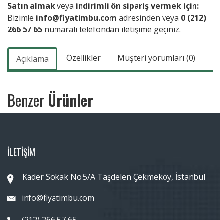
Satın almak
veya
indirimli ön sipariş vermek için:
Bizimle
info@fiyatimbu.com
adresinden veya
0 (212)
266 57 65
numaralı telefondan iletişime geçiniz.
Özellikler
Müşteri yorumları (0)
Açıklama
Benzer
Ürünler
İLETİŞİM
Kader Sokak No:5/A Taşdelen Çekmeköy, İstanbul
info@fiyatimbu.com
(212) 266 57 65