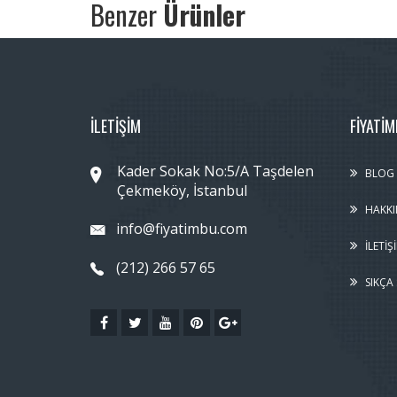
Benzer
Ürünler
İLETİŞİM
FIYATI
Kader Sokak No:5/A Taşdelen
BLOG
Çekmeköy, İstanbul
HAKKI
info@fiyatimbu.com
İLETIŞ
(212) 266 57 65
SIKÇA