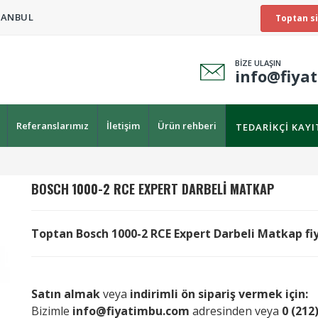
TANBUL
Toptan si
BİZE ULAŞIN
info@fiya
Referanslarımız
İletişim
Ürün rehberi
TEDARIKÇI KAY
BOSCH
1000-2 RCE EXPERT DARBELI MATKAP
Toptan Bosch 1000-2 RCE Expert Darbeli Matkap fiyat
Satın almak
veya
indirimli ön sipariş vermek için:
Bizimle
info@fiyatimbu.com
adresinden veya
0 (212