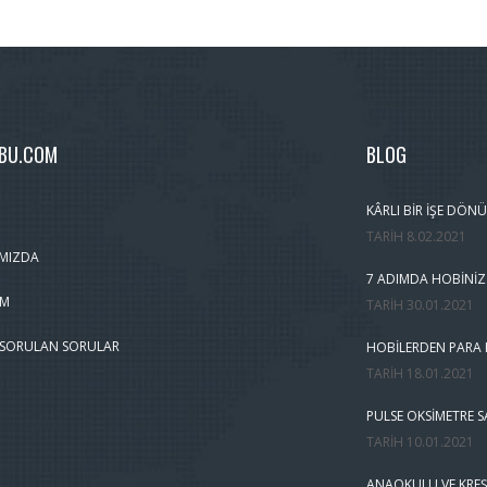
MBU.COM
BLOG
KÂRLI BIR İŞE DÖNÜ
TARIH
8.02.2021
MIZDA
7 ADIMDA HOBINIZ
IM
TARIH
30.01.2021
 SORULAN SORULAR
HOBILERDEN PARA K
TARIH
18.01.2021
PULSE OKSIMETRE S
TARIH
10.01.2021
ANAOKULU VE KREŞ