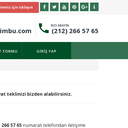
temiz için tıklayın
BİZİ ARAYIN
timbu.com
(212) 266 57 65
IT FORMU
GIRIŞ YAP
 teklinizi bizden alabilirsiniz.
) 266 57 65
numaralı telefondan iletişime