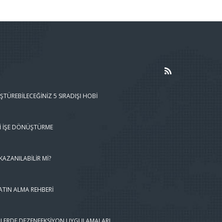
ŞTÜREBILECEĞINIZ 5 SIRADIŞI HOBI
I İŞE DÖNÜŞTÜRME
AZANILABILIR MI?
ATIN ALMA REHBERI
LERDE DEZENFEKSIYON UYGULAMALARI