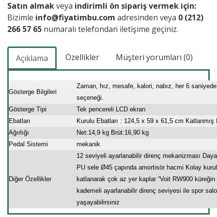
Satın almak
veya
indirimli ön sipariş vermek için:
Bizimle
info@fiyatimbu.com
adresinden veya
0 (212)
266 57 65
numaralı telefondan iletişime geçiniz.
Özellikler
Müşteri yorumları (0)
Açıklama
Zaman, hız, mesafe, kalori, nabız, her 6 saniyede
Gösterge Bilgileri
seçeneği.
Gösterge Tipi
Tek pencereli LCD ekran
Ebatları
Kurulu Ebatları : 124,5 x 59 x 61,5 cm Katlanmış 
Ağırlığı
Net:14,9 kg Brüt:16,90 kg
Pedal Sistemi
mekanik
12 seviyeli ayarlanabilir direnç mekanizması Day
PU sele Ø45 çapında amortisör hacmi Kolay kurul
Diğer Özellikler
katlanarak çok az yer kaplar “Voit RW900 küreğin 
kademeli ayarlanabilir direnç seviyesi ile spor sa
yaşayabilirsiniz