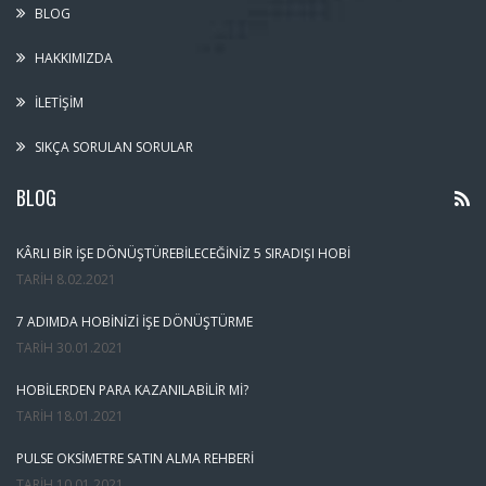
BLOG
HAKKIMIZDA
İLETIŞIM
SIKÇA SORULAN SORULAR
BLOG
KÂRLI BIR İŞE DÖNÜŞTÜREBILECEĞINIZ 5 SIRADIŞI HOBI
TARIH
8.02.2021
7 ADIMDA HOBINIZI İŞE DÖNÜŞTÜRME
TARIH
30.01.2021
HOBILERDEN PARA KAZANILABILIR MI?
TARIH
18.01.2021
PULSE OKSIMETRE SATIN ALMA REHBERI
TARIH
10.01.2021