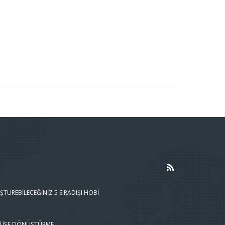
ŞTÜREBILECEĞINIZ 5 SIRADIŞI HOBI
I İŞE DÖNÜŞTÜRME