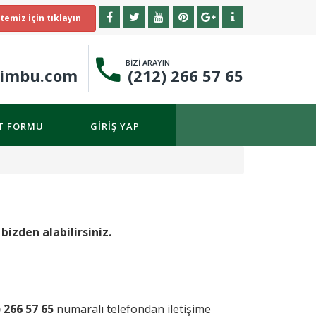
temiz için tıklayın
BİZİ ARAYIN
timbu.com
(212) 266 57 65
IT FORMU
GIRIŞ YAP
bizden alabilirsiniz.
) 266 57 65
numaralı telefondan iletişime