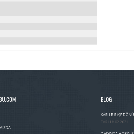
MBU.COM
BLOG
KÂRLI BIR İŞE DÖNÜ
TARIH
8.02.2021
MIZDA
7 ADIMDA HOBINIZ