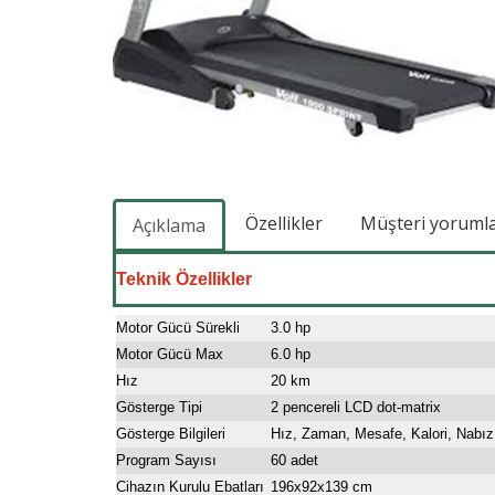
Özellikler
Müşteri yorumlar
Açıklama
Teknik Özellikler
Motor Gücü Sürekli
3.0 hp
Motor Gücü Max
6.0 hp
Hız
20 km
Gösterge Tipi
2 pencereli LCD dot-matrix
Gösterge Bilgileri
Hız, Zaman, Mesafe, Kalori, Nabız
Program Sayısı
60 adet
Cihazın Kurulu Ebatları
196x92x139 cm