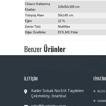
Cihazın Katlanmış
118x92x169 cm
Ebatları
Yürüyüş Alanı
50x145 cm
Eğim
12 %
Zemin Türü
Multifilex
Diğer Özellikler
EFS,MX,Polar
Benzer
Ürünler
İLETİŞİM
FIYATI
Kader Sokak No:5/A Taşdelen
BLOG
Çekmeköy, İstanbul
HAKKI
info@fiyatimbu.com