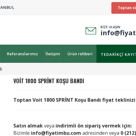
TANBUL
Toptan si
BİZE ULAŞIN
info@fiya
Referanslarımız
İletişim
Ürün rehberi
TEDARIKÇI KAY
ı
VOIT
1800 SPRİNT KOŞU BANDI
Toptan Voit 1800 SPRİNT Koşu Bandı fiyat teklinizi 
Satın almak
veya
indirimli ön sipariş vermek için:
Bizimle
info@fiyatimbu.com
adresinden veya
0 (212