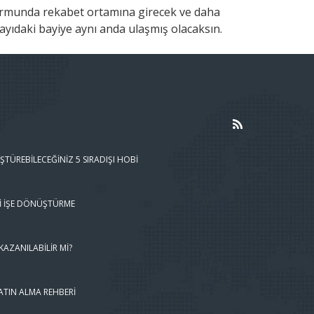
tformunda rekabet ortamına girecek ve daha
ayıdaki bayiye aynı anda ulaşmış olacaksın.
ŞTÜREBILECEĞINIZ 5 SIRADIŞI HOBI
I İŞE DÖNÜŞTÜRME
AZANILABILIR MI?
ATIN ALMA REHBERI