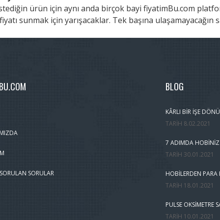
stediğin ürün için aynı anda birçok bayi fiyatimBu.com pla
iyatı sunmak için yarışacaklar. Tek başına ulaşamayacağın s
MBU.COM
BLOG
KÂRLI BIR İŞE DÖNÜ
TARIH
8.02.2021
MIZDA
7 ADIMDA HOBINIZ
IM
TARIH
30.01.2021
 SORULAN SORULAR
HOBILERDEN PARA K
TARIH
18.01.2021
PULSE OKSIMETRE S
TARIH
10.01.2021