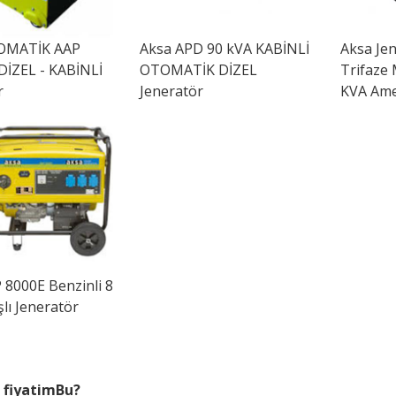
MATİK AAP
Aksa
APD 90 kVA KABİNLİ
Aksa
Jen
DİZEL - KABİNLİ
OTOMATİK DİZEL
Trifaze 
r
Jeneratör
KVA Ame
8000E Benzinli 8
lı Jeneratör
 fiyatimBu?