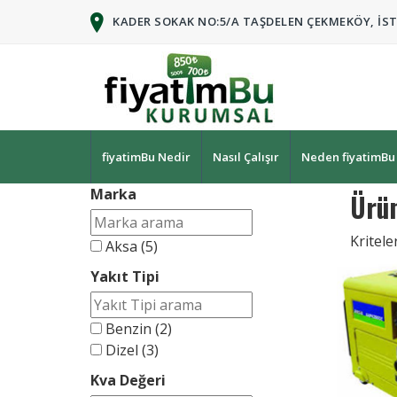
KADER SOKAK NO:5/A TAŞDELEN ÇEKMEKÖY, İS
fiyatimBu Nedir
Nasıl Çalışır
Neden fiyatimBu
Marka
Ürün
Kritel
Aksa
(5)
Yakıt Tipi
Benzin
(2)
Dizel
(3)
Kva Değeri