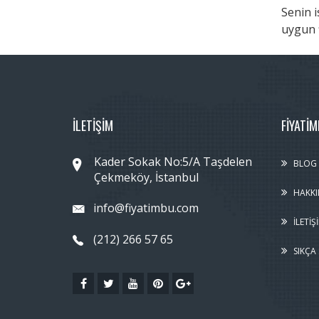
Senin i
uygun f
İLETİŞİM
FIYATI
Kader Sokak No:5/A Taşdelen
BLOG
Çekmeköy, İstanbul
HAKKI
info@fiyatimbu.com
İLETIŞ
(212) 266 57 65
SIKÇA