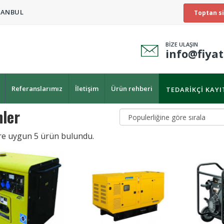
TANBUL
Toptan si
BİZE ULAŞIN
info@fiya
Referanslarımız
İletişim
Ürün rehberi
TEDARIKÇI KAY
ler
ere uygun
5
ürün bulundu.