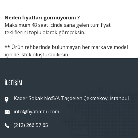
Neden fiyatları görmüyorum ?
Maksimum 48 saat içinde sana gelen tüm fiyat
tekliflerini toplu olarak göreceksin.
**
Ürün rehberinde bulunmayan her marka ve model
için de istek oluşturabilirsin.
İLETİŞİM
Kader Sokak No:5/A Taşdelen Çekmeköy, İstanbul
info@fiyatimbu.com
(212) 266 57 65