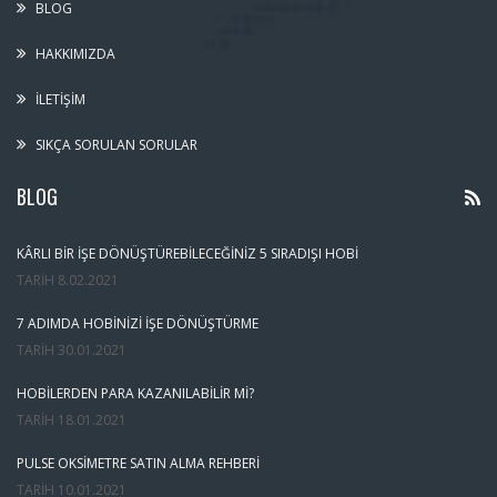
BLOG
HAKKIMIZDA
İLETIŞIM
SIKÇA SORULAN SORULAR
BLOG
KÂRLI BIR İŞE DÖNÜŞTÜREBILECEĞINIZ 5 SIRADIŞI HOBI
TARIH
8.02.2021
7 ADIMDA HOBINIZI İŞE DÖNÜŞTÜRME
TARIH
30.01.2021
HOBILERDEN PARA KAZANILABILIR MI?
TARIH
18.01.2021
PULSE OKSIMETRE SATIN ALMA REHBERI
TARIH
10.01.2021