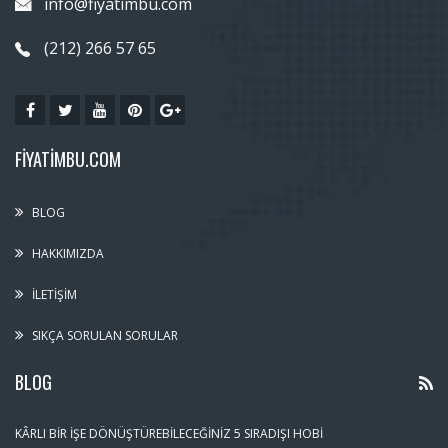
info@fiyatimbu.com
(212) 266 57 65
FIYATIMBU.COM
BLOG
HAKKIMIZDA
İLETIŞIM
SIKÇA SORULAN SORULAR
BLOG
KÂRLI BIR İŞE DÖNÜŞTÜREBILECEĞINIZ 5 SIRADIŞI HOBI