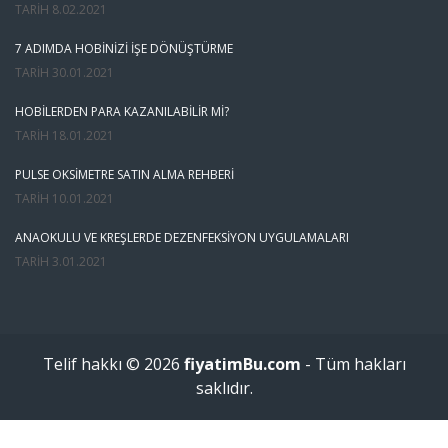
TARIH
8.02.2021
7 ADIMDA HOBINIZI İŞE DÖNÜŞTÜRME
TARIH
30.01.2021
HOBILERDEN PARA KAZANILABILIR MI?
TARIH
18.01.2021
PULSE OKSIMETRE SATIN ALMA REHBERI
TARIH
10.01.2021
ANAOKULU VE KREŞLERDE DEZENFEKSIYON UYGULAMALARI
TARIH
3.01.2021
Telif hakkı © 2026
fiyatimBu.com
- Tüm hakları
saklıdır.