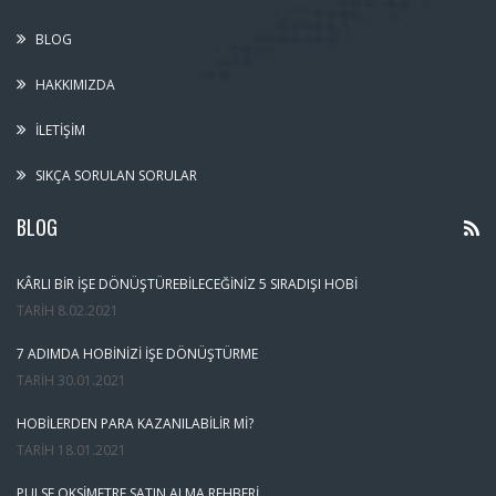
BLOG
HAKKIMIZDA
İLETIŞIM
SIKÇA SORULAN SORULAR
BLOG
KÂRLI BIR İŞE DÖNÜŞTÜREBILECEĞINIZ 5 SIRADIŞI HOBI
TARIH
8.02.2021
7 ADIMDA HOBINIZI İŞE DÖNÜŞTÜRME
TARIH
30.01.2021
HOBILERDEN PARA KAZANILABILIR MI?
TARIH
18.01.2021
PULSE OKSIMETRE SATIN ALMA REHBERI