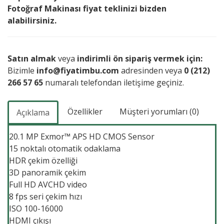
Fotoğraf Makinası fiyat teklinizi bizden
alabilirsiniz.
Satın almak
veya
indirimli ön sipariş vermek için:
Bizimle
info@fiyatimbu.com
adresinden veya
0 (212)
266 57 65
numaralı telefondan iletişime geçiniz.
Özellikler
Müşteri yorumları (0)
Açıklama
20.1 MP Exmor™ APS HD CMOS Sensor
15 noktalı otomatik odaklama
HDR çekim özelliği
3D panoramik çekim
Full HD AVCHD video
8 fps seri çekim hızı
ISO 100-16000
HDMI çıkışı