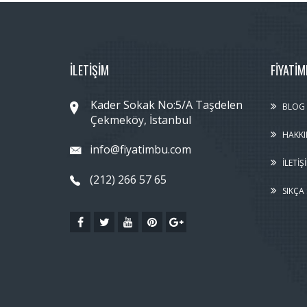
İLETİŞİM
FIYATI
Kader Sokak No:5/A Taşdelen
BLOG
Çekmeköy, İstanbul
HAKKI
info@fiyatimbu.com
İLETIŞ
(212) 266 57 65
SIKÇA