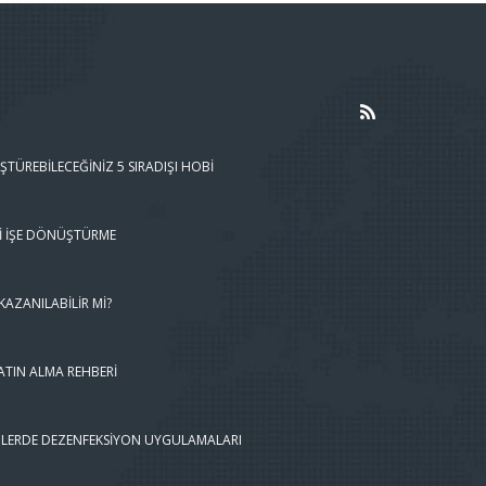
ŞTÜREBILECEĞINIZ 5 SIRADIŞI HOBI
I İŞE DÖNÜŞTÜRME
AZANILABILIR MI?
ATIN ALMA REHBERI
LERDE DEZENFEKSIYON UYGULAMALARI