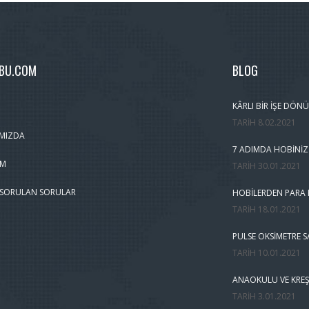
MBU.COM
BLOG
KÂRLI BIR İŞE DÖNÜ
TARIH
8.02.2021
MIZDA
7 ADIMDA HOBINIZ
IM
TARIH
30.01.2021
 SORULAN SORULAR
HOBILERDEN PARA K
TARIH
18.01.2021
PULSE OKSIMETRE S
TARIH
10.01.2021
ANAOKULU VE KREŞ
TARIH
3.01.2021