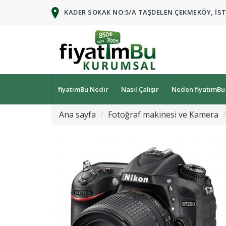
KADER SOKAK NO:5/A TAŞDELEN ÇEKMEKÖY, İS
fiyatimBu Nedir
Nasıl Çalışır
Neden fiyatimBu
Ana sayfa
Fotoğraf makinesi ve Kamera