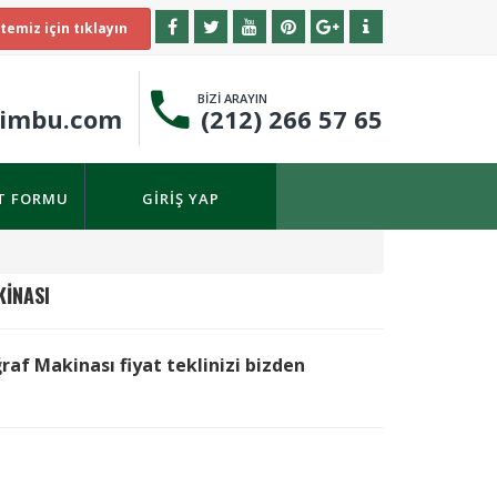
temiz için tıklayın
BİZİ ARAYIN
timbu.com
(212) 266 57 65
IT FORMU
GIRIŞ YAP
KINASI
f Makinası fiyat teklinizi bizden