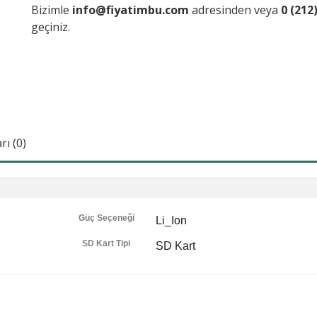
Bizimle
info@fiyatimbu.com
adresinden veya
0 (212
geçiniz.
ı (0)
Güç Seçeneği
Li_Ion
SD Kart Tipi
SD Kart