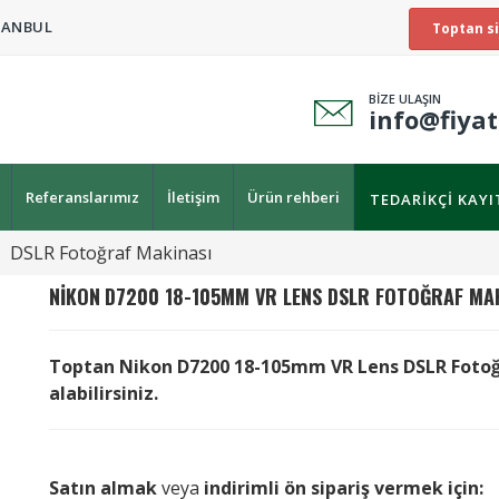
TANBUL
Toptan si
BİZE ULAŞIN
info@fiya
Referanslarımız
İletişim
Ürün rehberi
TEDARIKÇI KAY
DSLR Fotoğraf Makinası
NIKON
D7200 18-105MM VR LENS DSLR FOTOĞRAF MA
Toptan Nikon D7200 18-105mm VR Lens DSLR Fotoğra
alabilirsiniz.
Satın almak
veya
indirimli ön sipariş vermek için: