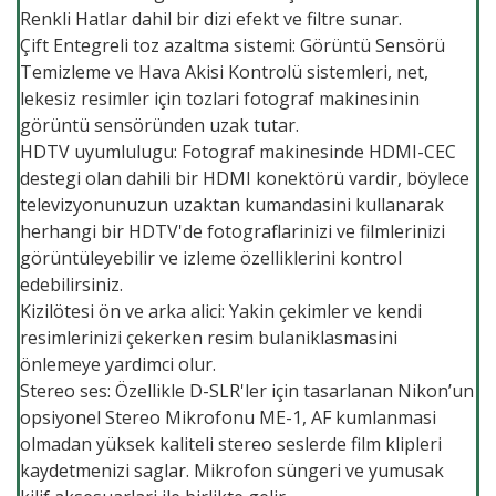
Renkli Hatlar dahil bir dizi efekt ve filtre sunar.
Çift Entegreli toz azaltma sistemi: Görüntü Sensörü
Temizleme ve Hava Akisi Kontrolü sistemleri, net,
lekesiz resimler için tozlari fotograf makinesinin
görüntü sensöründen uzak tutar.
HDTV uyumlulugu: Fotograf makinesinde HDMI-CEC
destegi olan dahili bir HDMI konektörü vardir, böylece
televizyonunuzun uzaktan kumandasini kullanarak
herhangi bir HDTV'de fotograflarinizi ve filmlerinizi
görüntüleyebilir ve izleme özelliklerini kontrol
edebilirsiniz.
Kizilötesi ön ve arka alici: Yakin çekimler ve kendi
resimlerinizi çekerken resim bulaniklasmasini
önlemeye yardimci olur.
Stereo ses: Özellikle D-SLR'ler için tasarlanan Nikon’un
opsiyonel Stereo Mikrofonu ME-1, AF kumlanmasi
olmadan yüksek kaliteli stereo seslerde film klipleri
kaydetmenizi saglar. Mikrofon süngeri ve yumusak