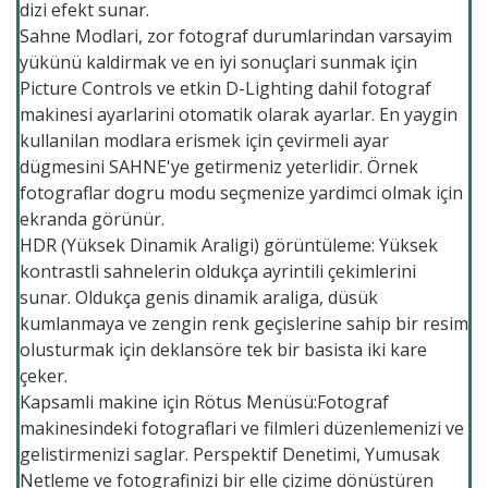
dizi efekt sunar.
Sahne Modlari, zor fotograf durumlarindan varsayim
yükünü kaldirmak ve en iyi sonuçlari sunmak için
Picture Controls ve etkin D-Lighting dahil fotograf
makinesi ayarlarini otomatik olarak ayarlar. En yaygin
kullanilan modlara erismek için çevirmeli ayar
dügmesini SAHNE'ye getirmeniz yeterlidir. Örnek
fotograflar dogru modu seçmenize yardimci olmak için
ekranda görünür.
HDR (Yüksek Dinamik Araligi) görüntüleme: Yüksek
kontrastli sahnelerin oldukça ayrintili çekimlerini
sunar. Oldukça genis dinamik araliga, düsük
kumlanmaya ve zengin renk geçislerine sahip bir resim
olusturmak için deklansöre tek bir basista iki kare
çeker.
Kapsamli makine için Rötus Menüsü:Fotograf
makinesindeki fotograflari ve filmleri düzenlemenizi ve
gelistirmenizi saglar. Perspektif Denetimi, Yumusak
Netleme ve fotografinizi bir elle çizime dönüstüren