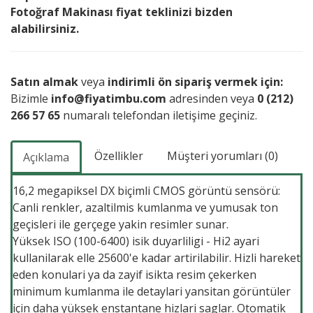
Fotoğraf Makinası fiyat teklinizi bizden
alabilirsiniz.
Satın almak
veya
indirimli ön sipariş vermek için:
Bizimle
info@fiyatimbu.com
adresinden veya
0 (212)
266 57 65
numaralı telefondan iletişime geçiniz.
Özellikler
Müşteri yorumları (0)
Açıklama
16,2 megapiksel DX biçimli CMOS görüntü sensörü:
Canli renkler, azaltilmis kumlanma ve yumusak ton
geçisleri ile gerçege yakin resimler sunar.
Yüksek ISO (100-6400) isik duyarliligi - Hi2 ayari
kullanilarak elle 25600'e kadar artirilabilir. Hizli hareket
eden konulari ya da zayif isikta resim çekerken
minimum kumlanma ile detaylari yansitan görüntüler
için daha yüksek enstantane hizlari saglar. Otomatik