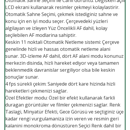
Otomatik Sahne Seçimi ile Canli Görüntü: Degisken açili
LCD ekrani kullanarak resimler çekmeyi kolaylastirir.
Otomatik Sahne Seçimi, çekmek istediginiz sahne ve
konu için en iyi modu seçer. Çerçevedeki yüzleri
algilayan ve izleyen Yüz Öncelikli AF dahil, kolay
seçilebilen AF modlarina sahiptir.
Keskin 11 noktali Otomatik Netleme sistemi: Çerçeve
genelinde hizli ve hassas otomatik netleme alani
sunar. 3D-izleme AF dahil, dört AF alani modu konunuz
merkezin disinda, hizli hareket ediyor veya tamamen
beklenmedik davranislar sergiliyor olsa bile keskin
sonuçlar sunar.
4 fps sürekli çekim: Saniyede dört kare hizinda hizli
hareketleri çekmenizi saglar.
Özel Efektler modu: Özel bir efekt kullanarak farkli
duragan görüntüler ve filmler çekmenizi saglar. Renk
Taslagi, Minyatür Efekti, Gece Görüsü ve seçtiginiz üçe
kadar rengi vurgulamaniza izin veren ve resmin geri
kalanini monokroma dönüstüren Seçici Renk dahil bir