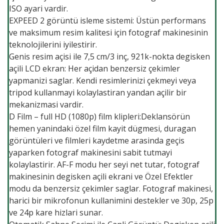
ISO ayari vardir.
EXPEED 2 görüntü isleme sistemi: Üstün performans
ve maksimum resim kalitesi için fotograf makinesinin
teknolojilerini iyilestirir.
Genis resim açisi ile 7,5 cm/3 inç, 921k-nokta degisken
açili LCD ekran: Her açidan benzersiz çekimler
yapmanizi saglar. Kendi resimlerinizi çekmeyi veya
tripod kullanmayi kolaylastiran yandan açilir bir
mekanizmasi vardir.
D Film – full HD (1080p) film klipleri:Deklansörün
hemen yanindaki özel film kayit dügmesi, duragan
görüntüleri ve filmleri kaydetme arasinda geçis
yaparken fotograf makinesini sabit tutmayi
kolaylastirir. AF-F modu her seyi net tutar, fotograf
makinesinin degisken açili ekrani ve Özel Efektler
modu da benzersiz çekimler saglar. Fotograf makinesi,
harici bir mikrofonun kullanimini destekler ve 30p, 25p
ve 24p kare hizlari sunar.