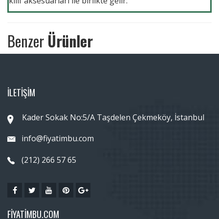
kilif aksesuarlari ile birlikte gelir.
Benzer
Ürünler
İLETİŞİM
Kader Sokak No:5/A Taşdelen Çekmeköy, İstanbul
info@fiyatimbu.com
(212) 266 57 65
FIYATIMBU.COM