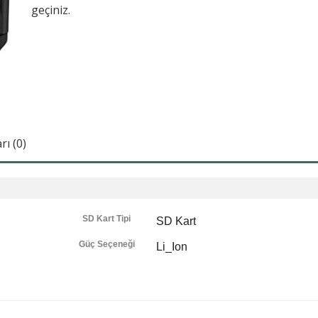
geçiniz.
ı (0)
SD Kart Tipi
SD Kart
Güç Seçeneği
Li_Ion