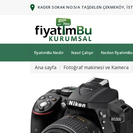
KADER SOKAK NO:5/A TAŞDELEN ÇEKMEKÖY, İS
fiyatimBu Nedir
Nasıl Çalışır
Neden fiyatimBu
Ana sayfa
Fotoğraf makinesi ve Kamera