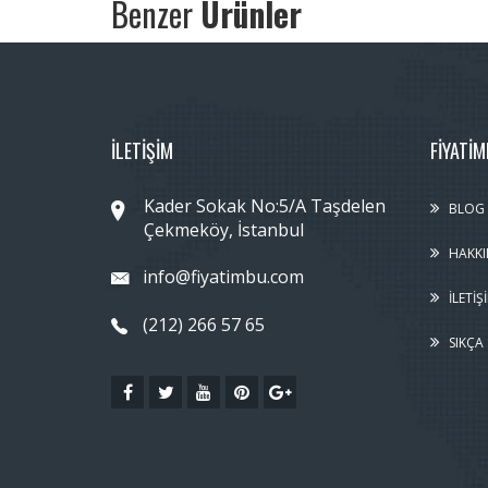
Benzer
Ürünler
İLETİŞİM
FIYATI
Kader Sokak No:5/A Taşdelen
BLOG
Çekmeköy, İstanbul
HAKKI
info@fiyatimbu.com
İLETIŞ
(212) 266 57 65
SIKÇA