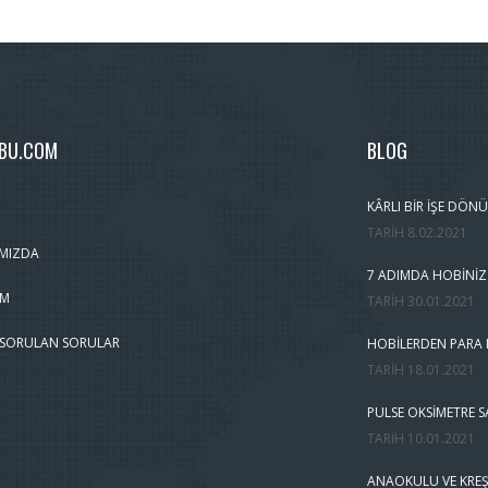
MBU.COM
BLOG
KÂRLI BIR İŞE DÖNÜ
TARIH
8.02.2021
MIZDA
7 ADIMDA HOBINIZ
IM
TARIH
30.01.2021
 SORULAN SORULAR
HOBILERDEN PARA K
TARIH
18.01.2021
PULSE OKSIMETRE S
TARIH
10.01.2021
ANAOKULU VE KREŞ