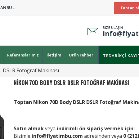
TANBUL
Toptan si
BİZE ULAŞIN
info@fiya
Referanslarımız
İletişim
Ürün rehberi
TEDARIKÇI KAY
DSLR Fotoğraf Makinası
NIKON
70D BODY DSLR DSLR FOTOĞRAF MAKINASI
Toptan Nikon 70D Body DSLR DSLR Fotoğraf Makinası 
Satın almak
veya
indirimli ön sipariş vermek için:
Bizimle
info@fiyatimbu.com
adresinden veya
0 (212