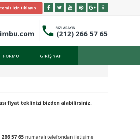
temiz için tıklayın
BİZİ ARAYIN
timbu.com
(212) 266 57 65
IT FORMU
GIRIŞ YAP
fiyat teklinizi bizden alabilirsiniz.
) 266 57 65
numaralı telefondan iletişime