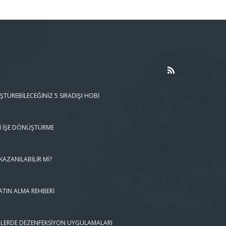
ŞTÜREBILECEĞINIZ 5 SIRADIŞI HOBI
I İŞE DÖNÜŞTÜRME
AZANILABILIR MI?
ATIN ALMA REHBERI
LERDE DEZENFEKSIYON UYGULAMALARI