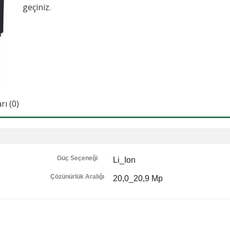
geçiniz.
ı (0)
Güç Seçeneği
Li_Ion
Çözünürlük Aralığı
20,0_20,9 Mp