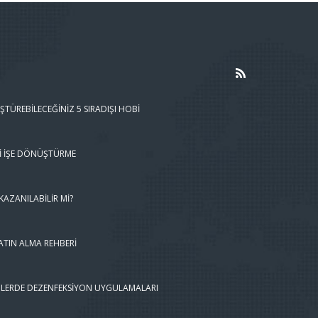
ŞTÜREBILECEĞINIZ 5 SIRADIŞI HOBI
I İŞE DÖNÜŞTÜRME
AZANILABILIR MI?
ATIN ALMA REHBERI
LERDE DEZENFEKSIYON UYGULAMALARI