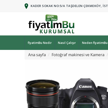
KADER SOKAK NO:5/A TAŞDELEN ÇEKMEKÖY, İS
fiyatimBu Nedir
Nasıl Çalışır
Neden fiyatimBu
Ana sayfa
Fotoğraf makinesi ve Kamera