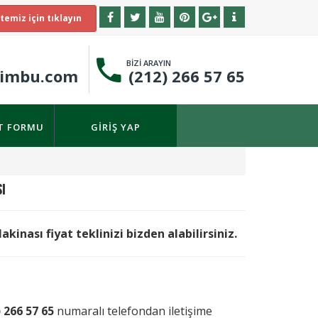
temiz için tıklayın
BİZİ ARAYIN
timbu.com
(212) 266 57 65
IT FORMU
GIRIŞ YAP
I
nası fiyat teklinizi bizden alabilirsiniz.
) 266 57 65
numaralı telefondan iletişime