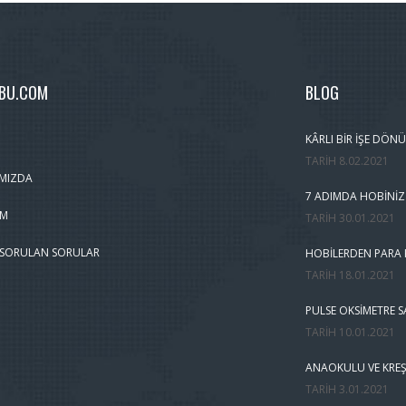
MBU.COM
BLOG
KÂRLI BIR İŞE DÖNÜ
TARIH
8.02.2021
MIZDA
7 ADIMDA HOBINIZ
IM
TARIH
30.01.2021
 SORULAN SORULAR
HOBILERDEN PARA K
TARIH
18.01.2021
PULSE OKSIMETRE S
TARIH
10.01.2021
ANAOKULU VE KREŞ
TARIH
3.01.2021