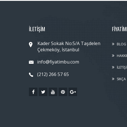
İLETİŞİM
FIYATI
Kader Sokak No:5/A Taşdelen
BLOG
Çekmeköy, İstanbul
HAKKI
info@fiyatimbu.com
İLETIŞ
(212) 266 57 65
SIKÇA