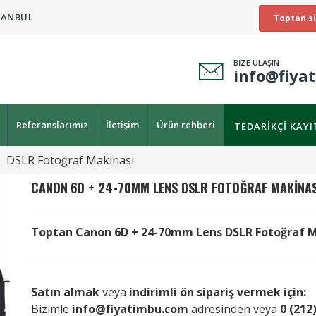
TANBUL
Toptan si
BİZE ULAŞIN
info@fiya
Referanslarımız
İletişim
Ürün rehberi
TEDARIKÇI KAY
DSLR Fotoğraf Makinası
CANON
6D + 24-70MM LENS DSLR FOTOĞRAF MAKINAS
Toptan Canon 6D + 24-70mm Lens DSLR Fotoğraf Maki
Satın almak
veya
indirimli ön sipariş vermek için:
Bizimle
info@fiyatimbu.com
adresinden veya
0 (212