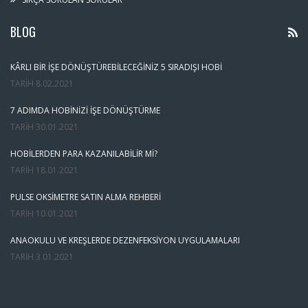
BLOG
KÂRLI BIR İŞE DÖNÜŞTÜREBILECEĞINIZ 5 SIRADIŞI HOBI
TARIH
8.02.2021
7 ADIMDA HOBINIZI İŞE DÖNÜŞTÜRME
TARIH
30.01.2021
HOBILERDEN PARA KAZANILABILIR MI?
TARIH
18.01.2021
PULSE OKSIMETRE SATIN ALMA REHBERI
TARIH
10.01.2021
ANAOKULU VE KREŞLERDE DEZENFEKSIYON UYGULAMALARI
TARIH
3.01.2021