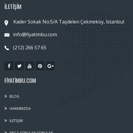
İLETİŞİM
Kader Sokak No:5/A Taşdelen Çekmeköy, İstanbul
info@fiyatimbu.com
(212) 266 57 65
FIYATIMBU.COM
BLOG
HAKKIMIZDA
İLETIŞIM
SIKÇA SORULAN SORULAR