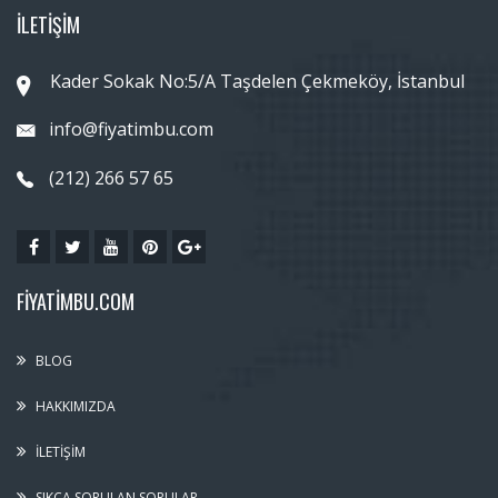
İLETİŞİM
Kader Sokak No:5/A Taşdelen Çekmeköy, İstanbul
info@fiyatimbu.com
(212) 266 57 65
FIYATIMBU.COM
BLOG
HAKKIMIZDA
İLETIŞIM
SIKÇA SORULAN SORULAR