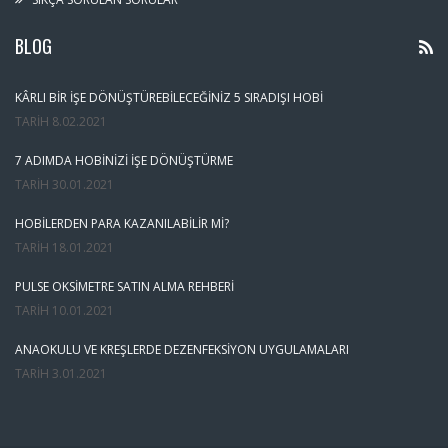
BLOG
KÂRLI BIR İŞE DÖNÜŞTÜREBILECEĞINIZ 5 SIRADIŞI HOBI
TARIH
8.02.2021
7 ADIMDA HOBINIZI İŞE DÖNÜŞTÜRME
TARIH
30.01.2021
HOBILERDEN PARA KAZANILABILIR MI?
TARIH
18.01.2021
PULSE OKSIMETRE SATIN ALMA REHBERI
TARIH
10.01.2021
ANAOKULU VE KREŞLERDE DEZENFEKSIYON UYGULAMALARI
TARIH
3.01.2021