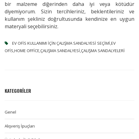
bir malzeme diğerinden daha iyi veya kötüdür
diyemiyorum. Sizin tercihleriniz, beklentileriniz ve
kullanım şekliniz doğrultusunda kendinize en uygun
materyali seçebilirsiniz.
EV OFIS KULLANIMI IÇIN ÇALIŞMA SANDALYESI SEÇIMI,EV
OFIS,HOME OFFICE,ÇALIŞMA SANDALYESI,ÇALIŞMA SANDALYELERI
KATEGORILER
Genel
Alışveriş İpuçları