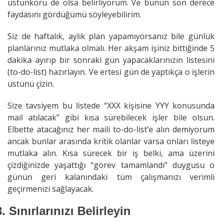
üstünkörü de olsa belirliyorum. Ve bunun son derece
faydasını gördüğümü söyleyebilirim.
Siz de haftalık, aylık plan yapamıyorsanız bile günlük
planlarınız mutlaka olmalı. Her akşam işiniz bittiğinde 5
dakika ayırıp bir sonraki gün yapacaklarınızın listesini
(to-do-list) hazırlayın. Ve ertesi gün de yaptıkça o işlerin
üstünü çizin.
Size tavsiyem bu listede “XXX kişisine YYY konusunda
mail atılacak” gibi kısa sürebilecek işler bile olsun.
Elbette atacağınız her maili to-do-list’e alın demiyorum
ancak bunlar arasında kritik olanlar varsa onları listeye
mutlaka alın. Kısa sürecek bir iş belki, ama üzerini
çizdiğinizde yaşattığı “görev tamamlandı” duygusu o
günün geri kalanındaki tüm çalışmanızı verimli
geçirmenizi sağlayacak.
8.
Sınırlarınızı Belirleyin