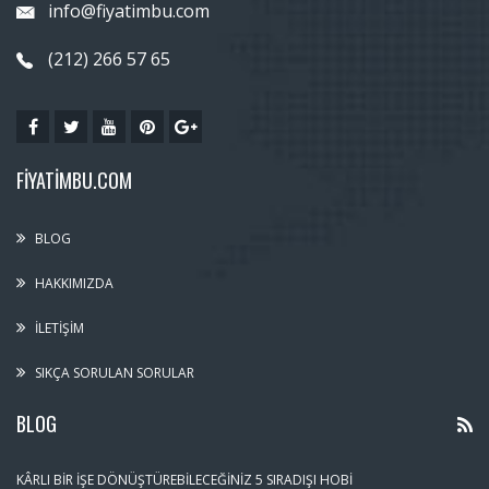
info@fiyatimbu.com
(212) 266 57 65
FIYATIMBU.COM
BLOG
HAKKIMIZDA
İLETIŞIM
SIKÇA SORULAN SORULAR
BLOG
KÂRLI BIR İŞE DÖNÜŞTÜREBILECEĞINIZ 5 SIRADIŞI HOBI