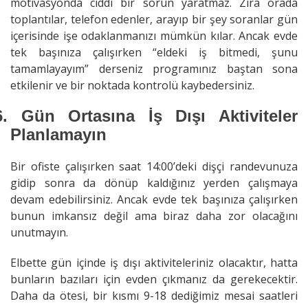
motivasyonda ciddi bir sorun yaratmaz. Zira orada
toplantılar, telefon edenler, arayıp bir şey soranlar gün
içerisinde işe odaklanmanızı mümkün kılar. Ancak evde
tek başınıza çalışırken “eldeki iş bitmedi, şunu
tamamlayayım” derseniz programınız baştan sona
etkilenir ve bir noktada kontrolü kaybedersiniz.
6.
Gün Ortasına İş Dışı Aktiviteler
Planlamayın
Bir ofiste çalışırken saat 14:00’deki dişçi randevunuza
gidip sonra da dönüp kaldığınız yerden çalışmaya
devam edebilirsiniz. Ancak evde tek başınıza çalışırken
bunun imkansız değil ama biraz daha zor olacağını
unutmayın.
Elbette gün içinde iş dışı aktiviteleriniz olacaktır, hatta
bunların bazıları için evden çıkmanız da gerekecektir.
Daha da ötesi, bir kısmı 9-18 dediğimiz mesai saatleri