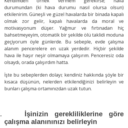
Kendimden örnek vermem gerekirse; hava
durumundan (ki hava durumu nasıl olursa olsun)
etkilenirim. Güneşli ve güzel havalarda bir binada kapalı
olmak zor gelir, kapalı havalarda da moral ve
motivasyonum düşer. Yağmur ve fırtınadan hiç
bahsetmeyeyim, otomatik bir şekilde ölü taklidi moduna
geçiyorum öyle günlerde. Bu sebeple, evde çalışma
alanım pencerelere en uzak yerdedir. Hiçbir şekilde
hava ile haşır neşir olmamaya çalışırım. Penceresiz oda
olsaydı, orada çalışırdım hatta.
İşte bu sebeplerden dolayı; kendiniz hakkında şöyle bir
kısaca düşünün, nelerden etkilendiğinizi belirleyin ve
bunları çalışma ortamınızdan uzak tutun.
İşinizin gerekliliklerine göre
.
çalışma alanınınızı belirleyin