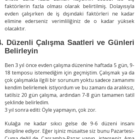
faktörlerin fazla olması olarak belirtilmiş. Dolayısıyla
evden çalışırken de iş dışındaki faktörleri ne kadar
elimine ederseniz verimliliğiniz de o kadar yüksek
olacaktır.
4.
Düzenli Çalışma Saatleri ve Günleri
Belirleyin
Ben 3 yıl önce evden çalışma düzenine haftada 5 gün, 9-
18 temposu istemediğim için geçmiştim. Çalışmak ya da
çok çalışmakla ilgili bir sorunum yoktu sadece zamanımı
kendim belirlemek istiyordum ve bu zamanı da aralıksız,
tatilsiz 20 gün çalışma, ardından 7-8 gün tamamen tatil
şeklinde belirledim.
3 yıl sonra editi: Öyle yapmayın, çok zor.
Kulağa ne kadar sıkıcı gelse de 9-6 düzeni insanı
disipline ediyor. Eğer işiniz müsaitse siz bunu Pazartesi-
Cuma değil de, Çarşamba-Pazar yapın isterseniz. Ama