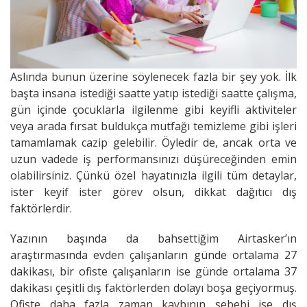
Aslında bunun üzerine söylenecek fazla bir şey yok. İlk
başta insana istediği saatte yatıp istediği saatte çalışma,
gün içinde çocuklarla ilgilenme gibi keyifli aktiviteler
veya arada fırsat buldukça mutfağı temizleme gibi işleri
tamamlamak cazip gelebilir. Öyledir de, ancak orta ve
uzun vadede iş performansınızı düşüreceğinden emin
olabilirsiniz. Çünkü özel hayatınızla ilgili tüm detaylar,
ister keyif ister görev olsun, dikkat dağıtıcı dış
faktörlerdir.
Yazının başında da bahsettiğim Airtasker’ın
araştırmasında evden çalışanların günde ortalama 27
dakikası, bir ofiste çalışanların ise günde ortalama 37
dakikası çeşitli dış faktörlerden dolayı boşa geçiyormuş.
Ofiste daha fazla zaman kaybının sebebi ise dış