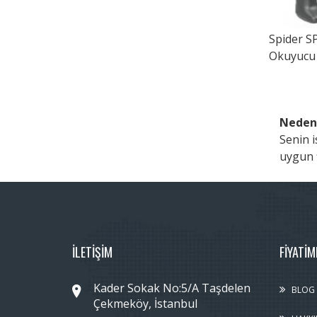
Spider
SP
Okuyucu
Neden
Senin i
uygun f
İLETİŞİM
FIYATI
Kader Sokak No:5/A Taşdelen
BLOG
Çekmeköy, İstanbul