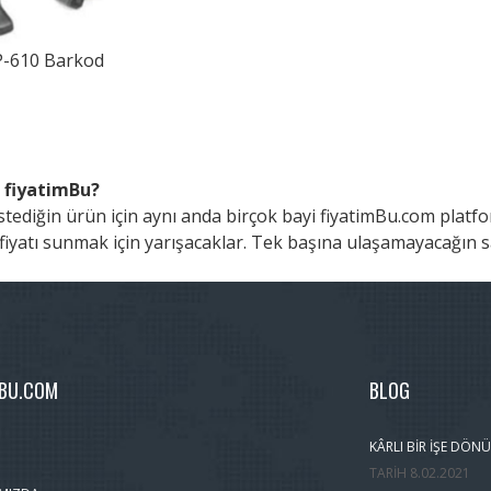
-610 Barkod
 fiyatimBu?
stediğin ürün için aynı anda birçok bayi fiyatimBu.com pla
iyatı sunmak için yarışacaklar. Tek başına ulaşamayacağın s
MBU.COM
BLOG
KÂRLI BIR İŞE DÖNÜ
TARIH
8.02.2021