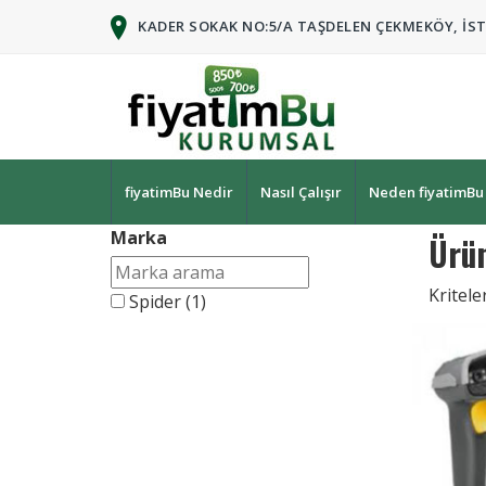
KADER SOKAK NO:5/A TAŞDELEN ÇEKMEKÖY, İS
fiyatimBu Nedir
Nasıl Çalışır
Neden fiyatimBu
Marka
Ürün
Kritel
Spider
(1)