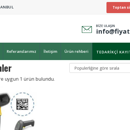
TANBUL
Toptan si
BİZE ULAŞIN
info@fiya
Referanslarımız
İletişim
Ürün rehberi
TEDARIKÇI KAY
ler
ere uygun
1
ürün bulundu.